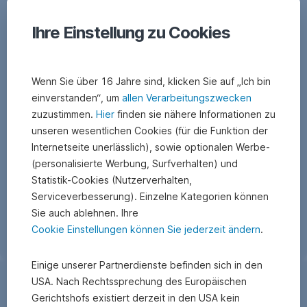
Stand:
August
Ihre Einstellung zu Cookies
2026
Wenn Sie über 16 Jahre sind, klicken Sie auf „Ich bin
einverstanden“, um
allen Verarbeitungszwecken
zuzustimmen.
Hier
finden sie nähere Informationen zu
unseren wesentlichen Cookies (für die Funktion der
Internetseite unerlässlich), sowie optionalen Werbe-
(personalisierte Werbung, Surfverhalten) und
Statistik-Cookies (Nutzerverhalten,
Serviceverbesserung). Einzelne Kategorien können
Sie auch ablehnen. Ihre
Cookie Einstellungen können Sie jederzeit ändern
.
Einige unserer Partnerdienste befinden sich in den
USA. Nach Rechtssprechung des Europäischen
Wichtige
Gerichtshofs existiert derzeit in den USA kein