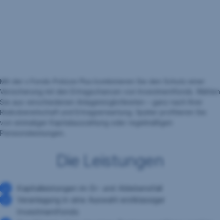
Mit der s Fonds-Polizze Plus kombinieren Sie den Schutz einer
Versicherung mit den Ertragschancen von Investmentfonds. Wählen
Sie aus verschiedenen Anlagemöglichkeiten – ganz nach Ihrer
Risikobereitschaft und Ertragserwartung. Später profitieren Sie
von einmaliger Kapitalauszahlung oder regelmäßigen
Pensionsleistungen.
Die Leistungen
Kapitalleistungen im Er- und Ablebensfall
Veranlagung in eine Auswahl erstklassiger
Investmentfonds