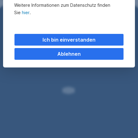
Weitere Informationen zum Datenschutz finden
Sie
hier
.
Haben Sie Interesse?
Ich bin einverstanden
Unsere
Private
Banking-
Ablehnen
Leistungen
werden
maßgeschneidert
für
Ihre
Bedürfnisse.
Sprechen
Sie
mit
uns
über
Ihre
individuelle