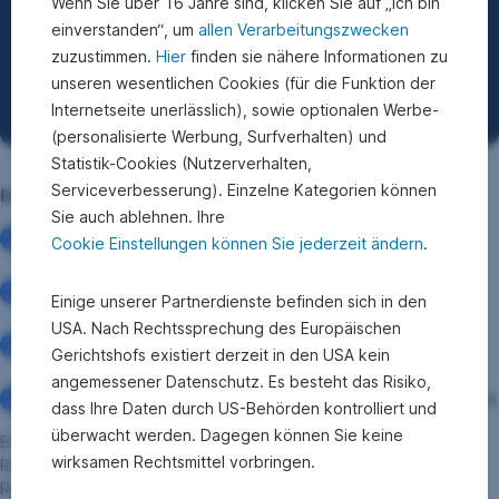
Wenn Sie über 16 Jahre sind, klicken Sie auf „Ich bin
einverstanden“, um
allen Verarbeitungszwecken
zuzustimmen.
Hier
finden sie nähere Informationen zu
unseren wesentlichen Cookies (für die Funktion der
Internetseite unerlässlich), sowie optionalen Werbe-
(personalisierte Werbung, Surfverhalten) und
Statistik-Cookies (Nutzerverhalten,
Serviceverbesserung). Einzelne Kategorien können
Bitte beachten Sie die Risiken
Sie auch ablehnen. Ihre
Fondskurse unterliegen Schwankungen – je nach den
Cookie Einstellungen können Sie jederzeit ändern
.
enthaltenen Wertpapieren
Die Auszahlung hängt von Marktentwicklungen ab,
Einige unserer Partnerdienste befinden sich in den
Kapitalverluste sind möglich
USA. Nach Rechtssprechung des Europäischen
Fonds können Fremdwährungs-, Markt- und
Gerichtshofs existiert derzeit in den USA kein
Branchenrisiken enthalten
angemessener Datenschutz. Es besteht das Risiko,
Das Veranlagungsrisiko trägt die Versicherungsnehmer:in
dass Ihre Daten durch US-Behörden kontrolliert und
überwacht werden. Dagegen können Sie keine
Eine Veranlagung in Wertpapiere birgt neben Chancen auch
wirksamen Rechtsmittel vorbringen.
Risiken. Die Wertentwicklung in der Vergangenheit lässt keine
Rückschlüsse auf die zukünftige Entwicklung zu.