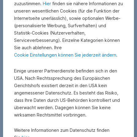
neuem
,
,
Airbag (Debit Mastercard)
KB)
zuzustimmen.
Hier
finden sie nähere Informationen zu
Fenster
PDF
Öffnet
PDF
unseren wesentlichen Cookies (für die Funktion der
in
,
,
AGB − Bedingungen für die Benützung der KontoCard
(112
Internetseite unerlässlich), sowie optionalen Werbe-
neuem
PDF
Öffnet
KB)
(personalisierte Werbung, Surfverhalten) und
Fenster
in
PDF
Statistik-Cookies (Nutzerverhalten,
neuem
,
,
AGB − Besondere Bedingungen für den Giroverkehr
(16
Serviceverbesserung). Einzelne Kategorien können
Fenster
PDF
Öffnet
KB)
Sie auch ablehnen. Ihre
in
AGB − Bedingungen für den Gebrauch einer s
PDF
Cookie Einstellungen können Sie jederzeit ändern
.
neuem
Kreditkarte, besondere Bedingungen für die s
(387
Fenster
Kreditkarte Mobil, für Verified by Visa (VbV) und
KB)
,
,
Mastercard Identity Check
Einige unserer Partnerdienste befinden sich in den
PDF
Öffnet
PDF
USA. Nach Rechtssprechung des Europäischen
AGB − Bedingungen für die BasisCard in Ausprägung
in
(190
,
,
einer BotenCard
Gerichtshofs existiert derzeit in den USA kein
neuem
KB)
PDF
Öffnet
angemessener Datenschutz. Es besteht das Risiko,
Fenster
PDF
in
AGB − Besondere Geschäftsbedingungen für die Nutzung
dass Ihre Daten durch US-Behörden kontrolliert und
(149
neuem
,
,
einer digitalen s Kreditkarte
überwacht werden. Dagegen können Sie keine
KB)
Fenster
PDF
Öffnet
wirksamen Rechtsmittel vorbringen.
PDF
in
AGB – Allgem. Informationen zu
(220
neuem
,
,
Zahlungsdienstleistungen für Verbraucher
KB)
Weitere Informationen zum Datenschutz finden
Fenster
PDF
Öffnet
PDF