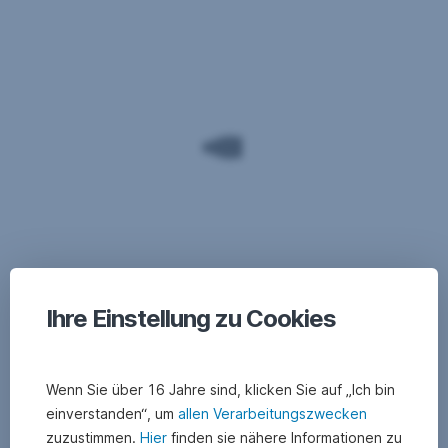
Angaben
Fenster
nach
dem
österreichischen
Mediengesetz
Ihre Einstellung zu Cookies
Medieninhaber
Wenn Sie über 16 Jahre sind, klicken Sie auf „Ich bin
und
einverstanden“, um
allen Verarbeitungszwecken
Herausgeber
zuzustimmen.
Hier
finden sie nähere Informationen zu