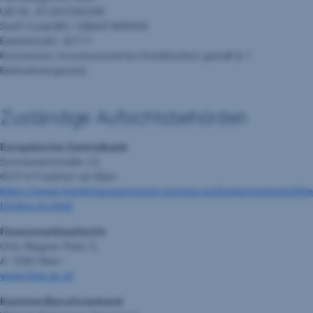
UID Nr. ATU63358299
Swift Code/BIC: GIBAATWWXXX
Bankleitzahl: 20111
Konzession: konzessioniertes Kreditinstitut gemäß § 1
Bankwesengesetz
Zuständige Aufsichtsbehörden
Europäische Zentralbank
Sonnemannstraße 22,
60314 Frankfurt am Main
https://www.bankingsupervision.europa.eu/home/contacts/htm
l/index.en.html
Finanzmarktaufsicht
Otto-Wagner-Platz 5,
A-1090 Wien
www.fma.gv.at
Kammer/Berufsverband