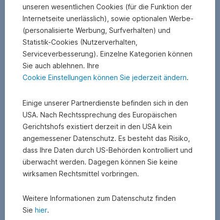
unseren wesentlichen Cookies (für die Funktion der
Erste
Internetseite unerlässlich), sowie optionalen Werbe-
Bank
(personalisierte Werbung, Surfverhalten) und
Unternehmensgegenstand:
Statistik-Cookies (Nutzerverhalten,
Kreditinstitut
Serviceverbesserung). Einzelne Kategorien können
Vorstand
Sie auch ablehnen. Ihre
Cookie Einstellungen können Sie jederzeit ändern
.
MMag.
Gerda
Einige unserer Partnerdienste befinden sich in den
Holzinger-
USA. Nach Rechtssprechung des Europäischen
Burgstaller
Gerichtshofs existiert derzeit in den USA kein
Dipl.-
angemessener Datenschutz. Es besteht das Risiko,
Kfm.
dass Ihre Daten durch US-Behörden kontrolliert und
Maximilian
Grundlegende
überwacht werden. Dagegen können Sie keine
Clary
inhaltliche
wirksamen Rechtsmittel vorbringen.
und
Richtung
Aldringen,
MBA
Weitere Informationen zum Datenschutz finden
DI
−
Sie
hier
.
Dr.
Informationen