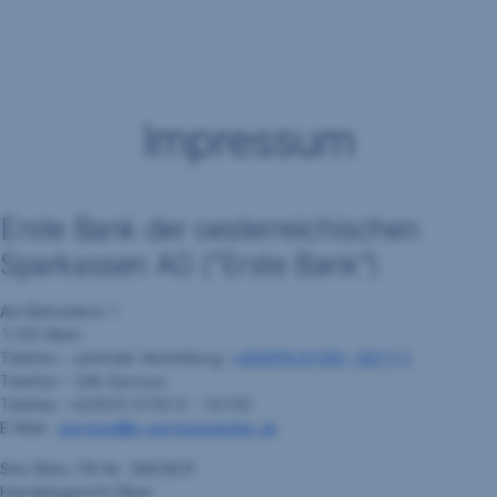
Navigation
überspringen
Impressum
Erste Bank der oesterreichischen
Sparkassen AG ("Erste Bank")
Am Belvedere 1
1100 Wien
Telefon – zentrale Vermittlung:
+43(0)5 0100 – 20111
Telefon – 24h Service:
Telefax: +43(0)5 0100 9 - 10100
E-Mail:
service@s-servicecenter.at
Sitz Wien, FB-Nr. 286283f
Handelsgericht Wien