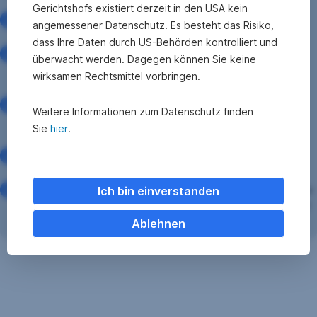
gesammelt?
Gerichtshofs existiert derzeit in den USA kein
Sind der Kandidat:in die
Schlüsselpersonen
und -
angemessener Datenschutz. Es besteht das Risiko,
prozesse im Unternehmen vertraut?
dass Ihre Daten durch US-Behörden kontrolliert und
Schafft es die Nachfolger:in, Dinge zu
hinterfragen
überwacht werden. Dagegen können Sie keine
und zu
verbessern
? Oder gibt sie sich mit dem
wirksamen Rechtsmittel vorbringen.
Erreichten rasch zufrieden?
Wie ist die Einstellung zum
Risiko
? Wurde im Leben
Weitere Informationen zum Datenschutz finden
bereits einmal ein Risiko eingegangen? Und mit
Sie
hier
.
welchem Ausgang?
Bringt die Nachfolger:in zu Ende, was sie angefangen
hat? Auch gegen Widerstände?
Verfügt die Person über eine robuste
Gesundheit
? Wie
Ich bin einverstanden
verkraftet sie körperliche und psychische Belastungen?
Ablehnen
2.
Falsche
Annahmen:
„Eines