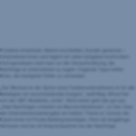
Produkte entwickeln, Märkte erschließen, Kunden gewinnen –
Unternehmer:innen sind täglich mit vielen Aufgaben konfrontiert.
Und irgendwann steht man vor der Herausforderung, die
Nachfolge im Unternehmen zu regeln. Folgende Tipps helfen
Ihnen, die häufigsten Fehler zu vermeiden.
„Der Wechsel an der Spitze eines Familienunternehmens ist für alle
Beteiligten ein einschneidendes Ereignis“, weiß Mag. Alfred Harl
von der UBIT-Akademie „incite”. Nicht immer geht das gut aus:
„Viele Nachfolgen scheitern an Missverständnissen“, so Harl. Dass
die Unternehmensweitergabe ein heikles Thema ist, können die
Expert:innen im Private Banking bestätigen. Denn als langjährige
Vertraute sind sie oft Ansprechpartner bei der Nachfolge.