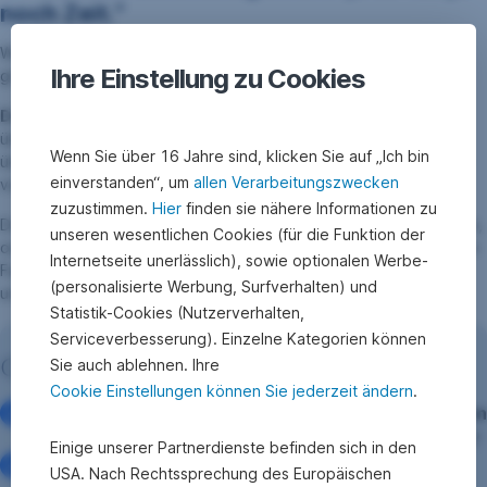
noch Zeit.”
Wichtig für das Gelingen der Übergabe ist der Faktor Zeit, der
Ihre Einstellung zu Cookies
größte Fehler das Hinausschieben auf die lange Bank.
Das Gegenrezept:
„Unternehmer:innen sollten frühzeitig
überlegen, ob und wie die Firma an die nächste Generation
Wenn Sie über 16 Jahre sind, klicken Sie auf „Ich bin
übergeben wird“, rät Harl. Der ideale Zeitpunkt ist 5 bis 10 Jahre
einverstanden“, um
allen Verarbeitungszwecken
vor dem Abschied.
zuzustimmen.
Hier
finden sie nähere Informationen zu
Die zentralen Fragen sind: Soll das Unternehmen verkauft werden,
unseren wesentlichen Cookies (für die Funktion der
oder in der Familie bleiben? Soll es künftig von Fremden oder von
Internetseite unerlässlich), sowie optionalen Werbe-
Familienmitgliedern geführt werden? Und wer trifft die Auswahl –
(personalisierte Werbung, Surfverhalten) und
und nach welchen Kriterien? Hilfreich ist diese Checkliste:
Statistik-Cookies (Nutzerverhalten,
Serviceverbesserung). Einzelne Kategorien können
Checkliste: Kann die Nachfolger:in das?
Sie auch ablehnen. Ihre
Cookie Einstellungen können Sie jederzeit ändern
.
Verfügt die Nachfolger:in über das erforderliche
Wissen
und Können
? Kann sich die Kandidat:in dies aneignen?
Einige unserer Partnerdienste befinden sich in den
Hat die Person externe
Führungserfahrungen
USA. Nach Rechtssprechung des Europäischen