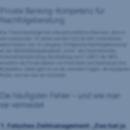
Private Banking-Kompetenz für
Nachfolgeberatung
Das Thema Nachfolge hat volkswirtschaftliche Relevanz, denn in
den kommenden 10 Jahren werden rund 40.000 Unternehmen
damit befasst sein. Im Lehrgang „Erfolgreiche Nachfolgeberatung“
an der Weiterbildungsakademie „incite” des Fachverbandes
Unternehmensberatung, Buchhaltung und IT (UBIT) der WKO,
erweitern die Private Banker von Erste Bank und Sparkassen ihre
Kompetenz. Dabei geht es um die zentralen Fragen, die häufigsten
Fehler, und wie man sie vermeidet.
Die häufigsten Fehler – und wie man
sie vermeidet
1. Falsches Zeitmanagement: „Das hat ja