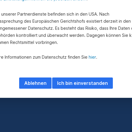
 oder individuelles Portfo
e unserer Partnerdienste befinden sich in den USA. Nach
ssprechung des Europäischen Gerichtshofs existiert derzeit in de
Individuelle
angemessener Datenschutz. Es besteht das Risiko, dass Ihre Daten
hörden kontrolliert und überwacht werden. Dagegen können Sie k
Vermögensverwaltun
amen Rechtsmittel vorbringen.
re Informationen zum Datenschutz finden Sie
hier
.
Sie
definieren
die
Rahmenbedingungen
Ablehnen
Ich bin einverstanden
für
die
Vermögensverwaltung
und
bestimmen
Anlagekategorien
und
Gewichtung.