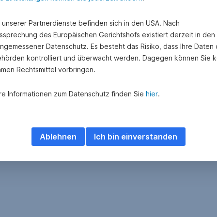
e unserer Partnerdienste befinden sich in den USA. Nach
ssprechung des Europäischen Gerichtshofs existiert derzeit in de
angemessener Datenschutz. Es besteht das Risiko, dass Ihre Daten
hörden kontrolliert und überwacht werden. Dagegen können Sie k
amen Rechtsmittel vorbringen.
re Informationen zum Datenschutz finden Sie
hier
.
Ablehnen
Ich bin einverstanden