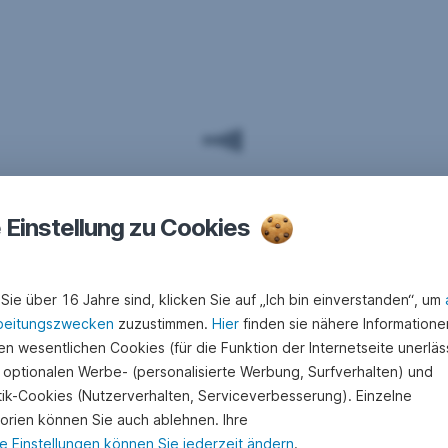
e Einstellung zu Cookies
Sie über 16 Jahre sind, klicken Sie auf „Ich bin einverstanden“, um
beitungszwecken
zuzustimmen.
Hier
finden sie nähere Informatione
n wesentlichen Cookies (für die Funktion der Internetseite unerläss
 optionalen Werbe- (personalisierte Werbung, Surfverhalten) und
ite
Innovat
stik-Cookies (Nutzerverhalten, Serviceverbesserung). Einzelne
deckung
Produk
orien können Sie auch ablehnen. Ihre
e Einstellungen können Sie jederzeit ändern
.