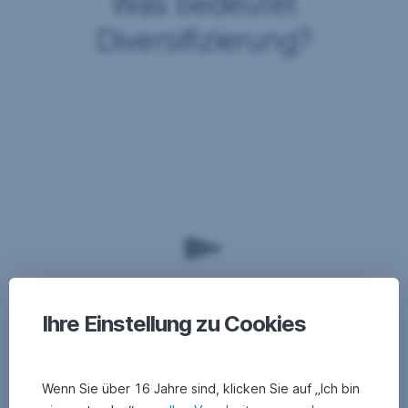
Was bedeutet
Diversifizierung?
Mit
Diversifizierung
–
oder
Asset
Allocation
–
bezeichnen
wir
die
Streuung
Ihres
Ihre Einstellung zu Cookies
Kapitals
auf
verschiedene
Anlageklassen.
Wenn Sie über 16 Jahre sind, klicken Sie auf „Ich bin
Damit