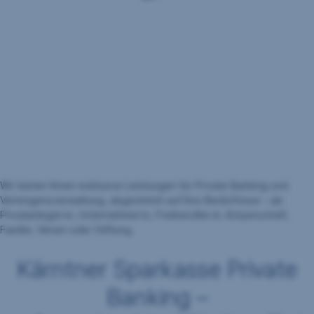
Wir bieten Ihnen exklusive Leistungen für Private Banking und
Vermögensverwaltung, abgestimmt auf Ihre Bedürfnisse – als
Privatanleger:in, Unternehmer:in, Freiberufler:in, Körperschaft,
Familie, Verein oder Stiftung.
Kärntner Sparkasse Private
Banking –