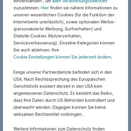
einverstanden“, um
allen Verarbeitungszwecken
optimieren
zuzustimmen.
Hier
finden sie nähere Informationen zu
wir
unseren wesentlichen Cookies (für die Funktion der
Ihre
Internetseite unerlässlich), sowie optionalen Werbe-
Renditen,
(personalisierte Werbung, Surfverhalten) und
gemäß
Ihrer
Statistik-Cookies (Nutzerverhalten,
Risikobereitschaft.
Serviceverbesserung). Einzelne Kategorien können
Und
Sie auch ablehnen. Ihre
so
Cookie Einstellungen können Sie jederzeit ändern
.
könnte
beispielhaft
Einige unserer Partnerdienste befinden sich in den
eine
Asset
USA. Nach Rechtssprechung des Europäischen
Allocation
Gerichtshofs existiert derzeit in den USA kein
aussehen,
angemessener Datenschutz. Es besteht das Risiko,
sie
dass Ihre Daten durch US-Behörden kontrolliert und
stellt
überwacht werden. Dagegen können Sie keine
jedoch
wirksamen Rechtsmittel vorbringen.
keine
aktuelle
Strategie
Weitere Informationen zum Datenschutz finden