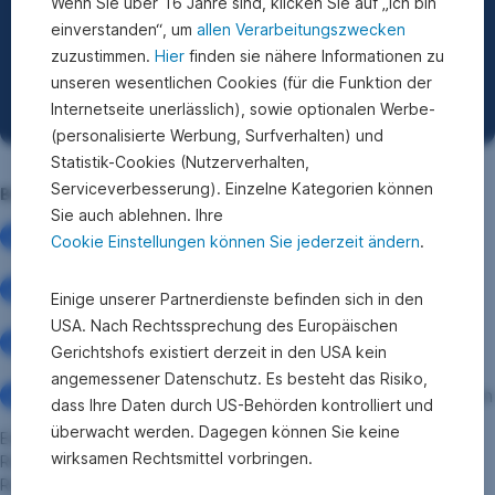
Wenn Sie über 16 Jahre sind, klicken Sie auf „Ich bin
einverstanden“, um
allen Verarbeitungszwecken
zuzustimmen.
Hier
finden sie nähere Informationen zu
unseren wesentlichen Cookies (für die Funktion der
Internetseite unerlässlich), sowie optionalen Werbe-
(personalisierte Werbung, Surfverhalten) und
Statistik-Cookies (Nutzerverhalten,
Serviceverbesserung). Einzelne Kategorien können
Bitte beachten Sie die Risiken
Sie auch ablehnen. Ihre
Fondskurse unterliegen Schwankungen – je nach den
Cookie Einstellungen können Sie jederzeit ändern
.
enthaltenen Wertpapieren
Die Auszahlung hängt von Marktentwicklungen ab,
Einige unserer Partnerdienste befinden sich in den
Kapitalverluste sind möglich
USA. Nach Rechtssprechung des Europäischen
Fonds können Fremdwährungs-, Markt- und
Gerichtshofs existiert derzeit in den USA kein
Branchenrisiken enthalten
angemessener Datenschutz. Es besteht das Risiko,
Das Veranlagungsrisiko trägt die Versicherungsnehmer:in
dass Ihre Daten durch US-Behörden kontrolliert und
überwacht werden. Dagegen können Sie keine
Eine Veranlagung in Wertpapiere birgt neben Chancen auch
wirksamen Rechtsmittel vorbringen.
Risiken. Die Wertentwicklung in der Vergangenheit lässt keine
Rückschlüsse auf die zukünftige Entwicklung zu.