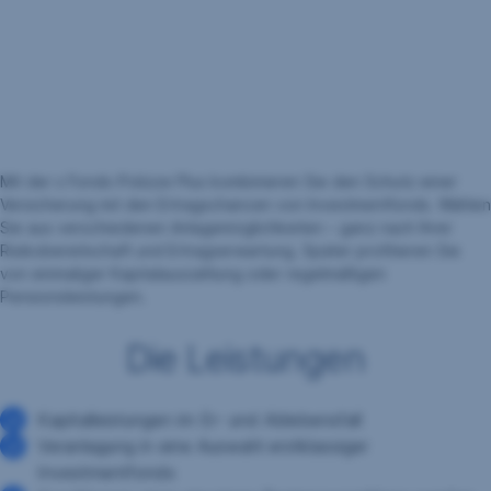
Mit der s Fonds-Polizze Plus kombinieren Sie den Schutz einer
Versicherung mit den Ertragschancen von Investmentfonds. Wählen
Sie aus verschiedenen Anlagemöglichkeiten – ganz nach Ihrer
Risikobereitschaft und Ertragserwartung. Später profitieren Sie
von einmaliger Kapitalauszahlung oder regelmäßigen
Pensionsleistungen.
Die Leistungen
Kapitalleistungen im Er- und Ablebensfall
Veranlagung in eine Auswahl erstklassiger
Investmentfonds