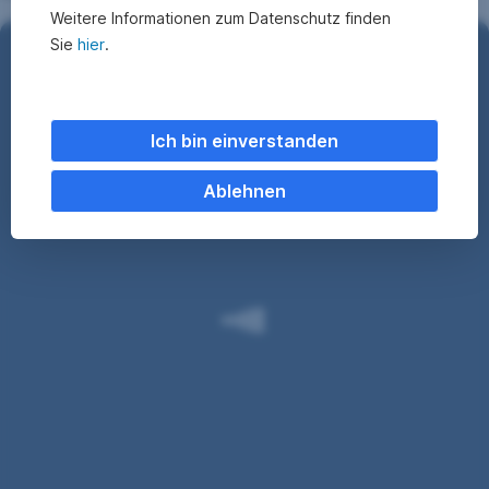
Weitere Informationen zum Datenschutz finden
Sie
hier
.
Haben Sie Interesse?
Ich bin einverstanden
Unsere
Private
Banking-
Ablehnen
Leistungen
werden
maßgeschneidert
für
Ihre
Bedürfnisse.
Sprechen
Sie
mit
uns
über
Ihre
individuelle